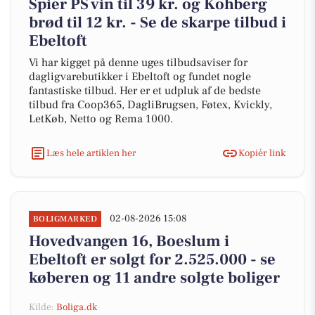
Spier PS vin til 39 kr. og Kohberg
brød til 12 kr. - Se de skarpe tilbud i
Ebeltoft
Vi har kigget på denne uges tilbudsaviser for
dagligvarebutikker i Ebeltoft og fundet nogle
fantastiske tilbud. Her er et udpluk af de bedste
tilbud fra Coop365, DagliBrugsen, Føtex, Kvickly,
LetKøb, Netto og Rema 1000.
Læs hele artiklen her
Kopiér link
02-08-2026 15:08
BOLIGMARKED
Hovedvangen 16, Boeslum i
Ebeltoft er solgt for 2.525.000 - se
køberen og 11 andre solgte boliger
Kilde:
Boliga.dk