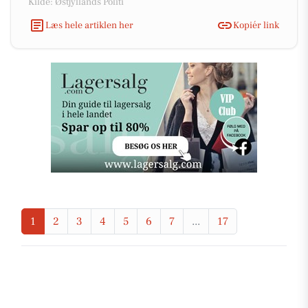
Kilde: Østjyllands Politi
Læs hele artiklen her
Kopiér link
1
2
3
4
5
6
7
...
17