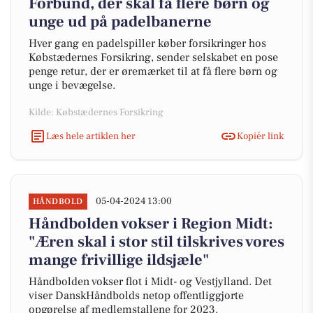
Forbund, der skal få flere børn og
unge ud på padelbanerne
Hver gang en padelspiller køber forsikringer hos
Købstædernes Forsikring, sender selskabet en pose
penge retur, der er øremærket til at få flere børn og
unge i bevægelse.
Kilde: Købstædernes Forsikring
Læs hele artiklen her
Kopiér link
05-04-2024 13:00
HÅNDBOLD
Håndbolden vokser i Region Midt:
"Æren skal i stor stil tilskrives vores
mange frivillige ildsjæle"
Håndbolden vokser flot i Midt- og Vestjylland. Det
viser DanskHåndbolds netop offentliggjorte
opgørelse af medlemstallene for 2023.