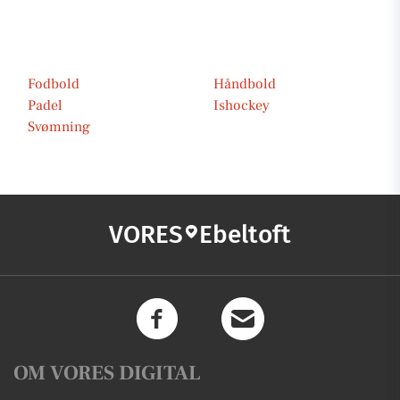
Fodbold
Håndbold
Padel
Ishockey
Svømning
VORES
Ebeltoft
OM VORES DIGITAL