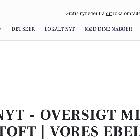
Gratis nyheder fra
dit
lokalområde
V
DET SKER
LOKALT NYT
MØD DINE NABOER
NYT - OVERSIGT M
TOFT | VORES EBE