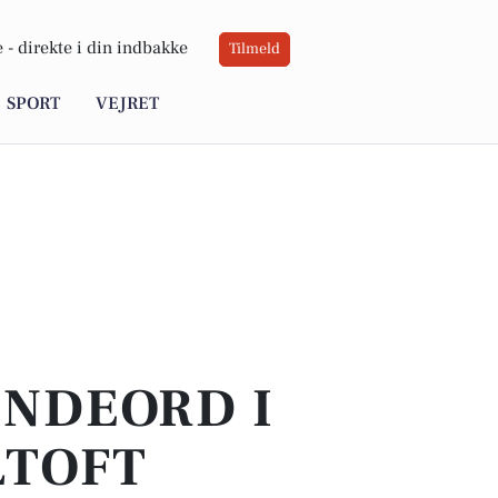
 -
direkte i din indbakke
Tilmeld
SPORT
VEJRET
INDEORD I
LTOFT