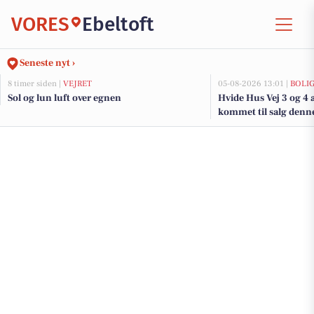
VORES
Ebeltoft
Seneste nyt ›
8 timer siden |
VEJRET
05-08-2026 13:01 |
BOLI
Sol og lun luft over egnen
Hvide Hus Vej 3 og 4 
kommet til salg denne 
boligerne her.