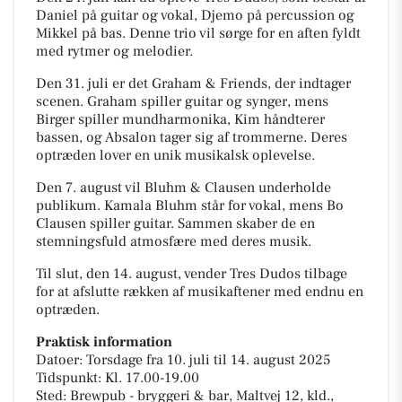
Daniel på guitar og vokal, Djemo på percussion og
Mikkel på bas. Denne trio vil sørge for en aften fyldt
med rytmer og melodier.
Den 31. juli er det Graham & Friends, der indtager
scenen. Graham spiller guitar og synger, mens
Birger spiller mundharmonika, Kim håndterer
bassen, og Absalon tager sig af trommerne. Deres
optræden lover en unik musikalsk oplevelse.
Den 7. august vil Bluhm & Clausen underholde
publikum. Kamala Bluhm står for vokal, mens Bo
Clausen spiller guitar. Sammen skaber de en
stemningsfuld atmosfære med deres musik.
Til slut, den 14. august, vender Tres Dudos tilbage
for at afslutte rækken af musikaftener med endnu en
optræden.
Praktisk information
Datoer: Torsdage fra 10. juli til 14. august 2025
Tidspunkt: Kl. 17.00-19.00
Sted: Brewpub - bryggeri & bar, Maltvej 12, kld.,