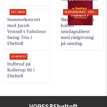
DET SKER
SPONSORERET
OPSLAGSTAVLEN
Sommerkoncert
Skousen Grenaa
med Jacob
holder
Venndt's Fabulous
søndagsåbent
Swing Trio i
med rådgivning
Ebeltoft
på søndag
ALARM112
Indbrud på
Kollerup Sti i
Ebeltoft
VORES
Ebeltoft