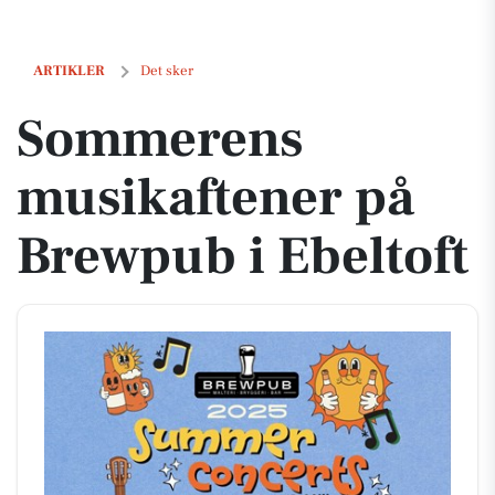
Sommerens musikaftener på Brewpub i Ebeltoft
ARTIKLER
Det sker
Sommerens
musikaftener på
Brewpub i Ebeltoft