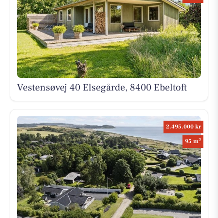
Vestensøvej 40 Elsegårde, 8400 Ebeltoft
2.495.000 kr
2
95 m