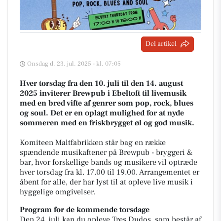
Del artikel
Onsdag d. 23. jul. 2025 - kl. 07:05
Hver torsdag fra den 10. juli til den 14. august
2025 inviterer Brewpub i Ebeltoft til livemusik
med en bred vifte af genrer som pop, rock, blues
og soul. Det er en oplagt mulighed for at nyde
sommeren med en friskbrygget øl og god musik.
Komiteen Maltfabrikken står bag en række
spændende musikaftener på Brewpub - bryggeri &
bar, hvor forskellige bands og musikere vil optræde
hver torsdag fra kl. 17.00 til 19.00. Arrangementet er
åbent for alle, der har lyst til at opleve live musik i
hyggelige omgivelser.
Program for de kommende torsdage
Den 24. juli kan du opleve Tres Dudos, som består af