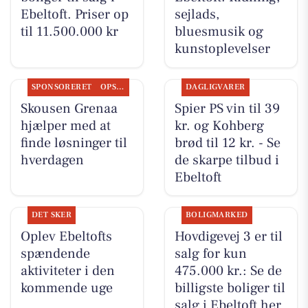
Ebeltoft. Priser op
sejlads,
til 11.500.000 kr
bluesmusik og
kunstoplevelser
SPONSORERET
OPSLAGSTAVLEN
DAGLIGVARER
Skousen Grenaa
Spier PS vin til 39
hjælper med at
kr. og Kohberg
finde løsninger til
brød til 12 kr. - Se
hverdagen
de skarpe tilbud i
Ebeltoft
DET SKER
BOLIGMARKED
Oplev Ebeltofts
Hovdigevej 3 er til
spændende
salg for kun
aktiviteter i den
475.000 kr.: Se de
kommende uge
billigste boliger til
salg i Ebeltoft her