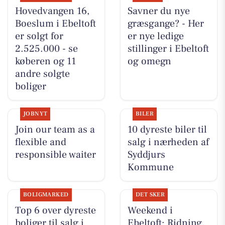
Hovedvangen 16,
Savner du nye
Boeslum i Ebeltoft
græsgange? - Her
er solgt for
er nye ledige
2.525.000 - se
stillinger i Ebeltoft
køberen og 11
og omegn
andre solgte
boliger
JOBNYT
BILER
Join our team as a
10 dyreste biler til
flexible and
salg i nærheden af
responsible waiter
Syddjurs
Kommune
BOLIGMARKED
DET SKER
Top 6 over dyreste
Weekend i
boliger til salg i
Ebeltoft: Ridning,