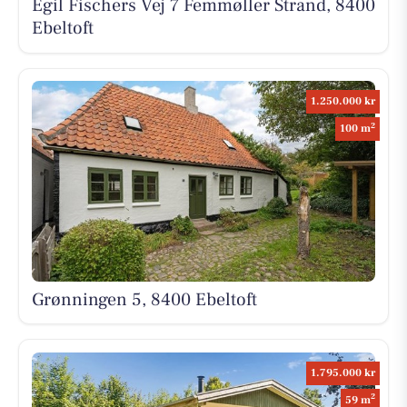
Egil Fischers Vej 7 Femmøller Strand, 8400
Ebeltoft
1.250.000 kr
2
100 m
Grønningen 5, 8400 Ebeltoft
1.795.000 kr
2
59 m