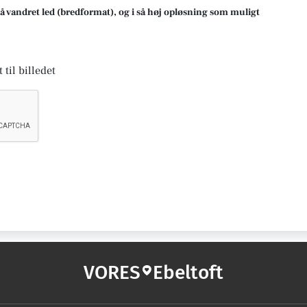
på vandret led (bredformat), og i så høj opløsning som muligt
 til billedet
VORES
Ebeltoft