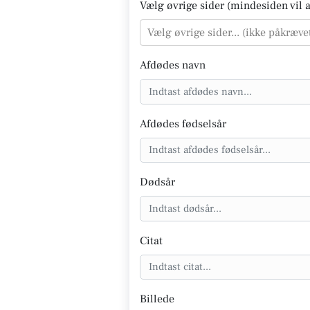
Vælg øvrige sider (mindesiden vil al
Vælg øvrige sider... (ikke påkræve
Afdødes navn
Afdødes fødselsår
Dødsår
Citat
Billede