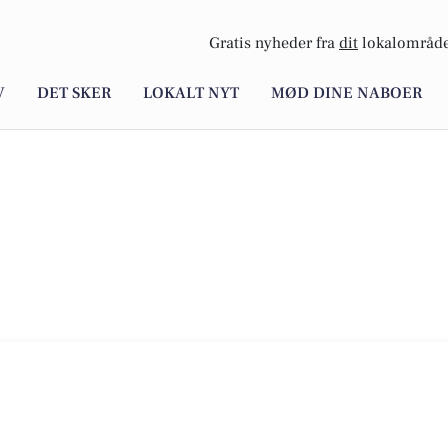
Gratis nyheder fra
dit
lokalområde
V
DET SKER
LOKALT NYT
MØD DINE NABOER