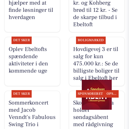
hjælper med at
kr. og Kohberg
finde løsninger til
brød til 12 kr. - Se
hverdagen
de skarpe tilbud i
Ebeltoft
DET SKER
BOLIGMARKED
Oplev Ebeltofts
Hovdigevej 3 er til
spændende
salg for kun
aktiviteter i den
475.000 kr.: Se de
kommende uge
billigste boliger til
salg i Ebeltoft her
DET SKER
SPONSORERET
OPSLAGSTAVLEN
Sommerkoncert
Skousen Grenaa
med Jacob
holder
Venndt's Fabulous
søndagsåbent
Swing Trio i
med rådgivning