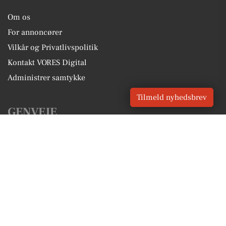
Om os
For annoncører
Vilkår og Privatlivspolitik
Kontakt VORES Digital
Administrer samtykke
Tilmeld nyhedsbrev
GENVEJE
Seneste nyt fra Ebeltoft
Vores lokale erhverv
Kalenderen for Ebeltoft
Fakta om Ebeltoft
Erhvervsartikler
Syddjurs Kommune