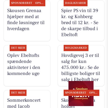
SPONSORERET
OPSLAGSTAVLEN
DAGLIGVARER
Skousen Grenaa
Spier PS vin til 39
hjælper med at
kr. og Kohberg
finde løsninger til
brød til 12 kr. - Se
hverdagen
de skarpe tilbud i
Ebeltoft
DET SKER
BOLIGMARKED
Oplev Ebeltofts
Hovdigevej 3 er til
spændende
salg for kun
aktiviteter i den
475.000 kr.: Se de
kommende uge
billigste boliger til
salg i Ebeltoft her
DET SKER
SPONSORERET
OPSLAGSTAVLEN
Sommerkoncert
Skousen Grenaa
med Jacob
holder