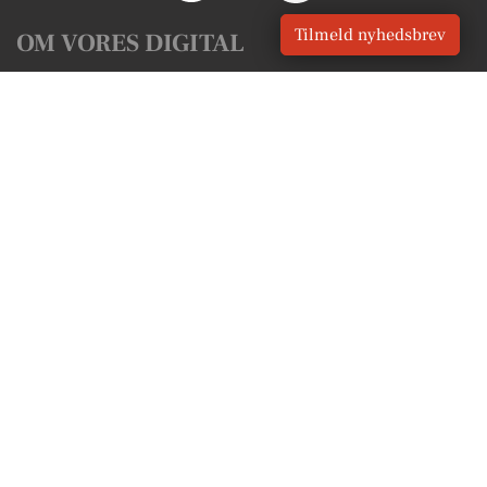
Tilmeld nyhedsbrev
OM VORES DIGITAL
Om os
For annoncører
Vilkår og Privatlivspolitik
Kontakt VORES Digital
Administrer samtykke
GENVEJE
Seneste nyt fra Ebeltoft
Vores lokale erhverv
Kalenderen for Ebeltoft
Fakta om Ebeltoft