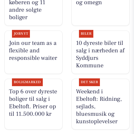
køberen og 11
og omegn
andre solgte
boliger
JOBNYT
BILER
Join our team as a
10 dyreste biler til
flexible and
salg i nærheden af
responsible waiter
Syddjurs
Kommune
BOLIGMARKED
DET SKER
Top 6 over dyreste
Weekend i
boliger til salg i
Ebeltoft: Ridning,
Ebeltoft. Priser op
sejlads,
til 11.500.000 kr
bluesmusik og
kunstoplevelser