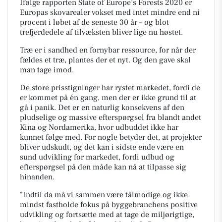
Ifølge rapporten State of Europe’s Forests 2020 er
Europas skovarealer vokset med intet mindre end ni
procent i løbet af de seneste 30 år – og blot
trefjerdedele af tilvæksten bliver lige nu høstet.
Træ er i sandhed en fornybar ressource, for når der
fældes et træ, plantes der et nyt. Og den gave skal
man tage imod.
De store prisstigninger har rystet markedet, fordi de
er kommet på én gang, men der er ikke grund til at
gå i panik. Det er en naturlig konsekvens af den
pludselige og massive efterspørgsel fra blandt andet
Kina og Nordamerika, hvor udbuddet ikke har
kunnet følge med. For nogle betyder det, at projekter
bliver udskudt, og det kan i sidste ende være en
sund udvikling for markedet, fordi udbud og
efterspørgsel på den måde kan nå at tilpasse sig
hinanden.
"Indtil da må vi sammen være tålmodige og ikke
mindst fastholde fokus på byggebranchens positive
udvikling og fortsætte med at tage de miljørigtige,