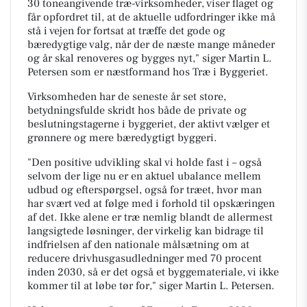
30 toneangivende træ-virksomheder, viser flaget og
får opfordret til, at de aktuelle udfordringer ikke må
stå i vejen for fortsat at træffe det gode og
bæredygtige valg, når der de næste mange måneder
og år skal renoveres og bygges nyt," siger Martin L.
Petersen som er næstformand hos Træ i Byggeriet.
Virksomheden har de seneste år set store,
betydningsfulde skridt hos både de private og
beslutningstagerne i byggeriet, der aktivt vælger et
grønnere og mere bæredygtigt byggeri.
"Den positive udvikling skal vi holde fast i – også
selvom der lige nu er en aktuel ubalance mellem
udbud og efterspørgsel, også for træet, hvor man
har svært ved at følge med i forhold til opskæringen
af det. Ikke alene er træ nemlig blandt de allermest
langsigtede løsninger, der virkelig kan bidrage til
indfrielsen af den nationale målsætning om at
reducere drivhusgasudledninger med 70 procent
inden 2030, så er det også et byggemateriale, vi ikke
kommer til at løbe tør for," siger Martin L. Petersen.