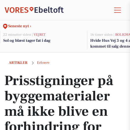
VORES
Ebeltoft
Seneste nyt ›
22 minutter siden |
VEJRET
16 timer siden |
BOLIGM
Sol og blæst tager fat i dag
Hvide Hus Vej 3 og 4 
kommet til salg denne 
boligerne her.
Prisstigninger på byggematerialer må ikke blive en forhindring for b
ARTIKLER
Erhverv
Prisstigninger på
byggematerialer
må ikke blive en
forhindring for