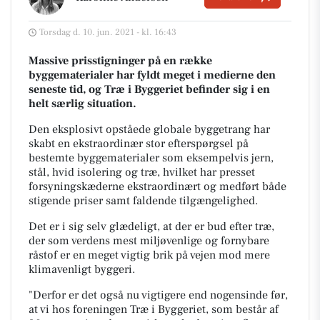
Torsdag d. 10. jun. 2021 - kl. 16:43
Massive prisstigninger på en række
byggematerialer har fyldt meget i medierne den
seneste tid, og Træ i Byggeriet befinder sig i en
helt særlig situation.
Den eksplosivt opståede globale byggetrang har
skabt en ekstraordinær stor efterspørgsel på
bestemte byggematerialer som eksempelvis jern,
stål, hvid isolering og træ, hvilket har presset
forsyningskæderne ekstraordinært og medført både
stigende priser samt faldende tilgængelighed.
Det er i sig selv glædeligt, at der er bud efter træ,
der som verdens mest miljøvenlige og fornybare
råstof er en meget vigtig brik på vejen mod mere
klimavenligt byggeri.
"Derfor er det også nu vigtigere end nogensinde før,
at vi hos foreningen Træ i Byggeriet, som består af