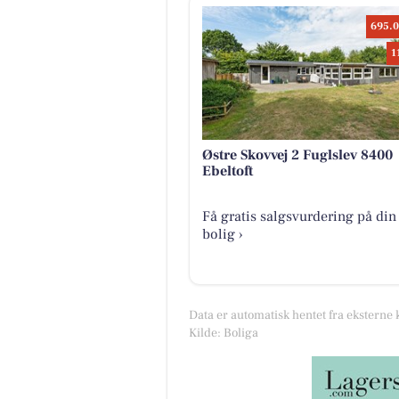
695.0
1
Østre Skovvej 2 Fuglslev 8400
Ebeltoft
Få gratis salgsvurdering på din
bolig ›
Data er automatisk hentet fra eksterne 
Kilde: Boliga