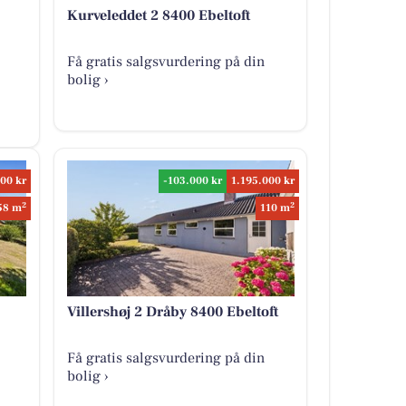
Kurveleddet 2 8400 Ebeltoft
Få gratis salgsvurdering på din
bolig ›
00 kr
-103.000 kr
1.195.000 kr
2
2
58 m
110 m
Villershøj 2 Dråby 8400 Ebeltoft
Få gratis salgsvurdering på din
bolig ›