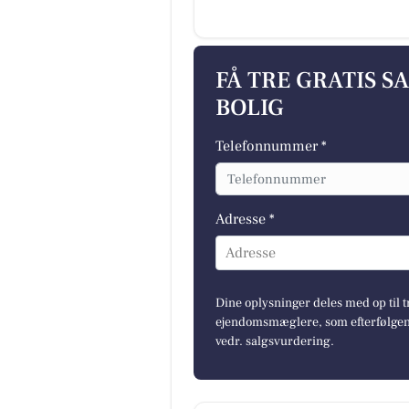
FÅ TRE GRATIS S
BOLIG
Telefonnummer *
Adresse *
Adresse
Dine oplysninger deles med op til t
ejendomsmæglere, som efterfølgend
vedr. salgsvurdering.