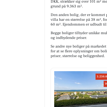
DKK, strækker sig over 101 m² m
grund på 9.363 m².
Den anden bolig, der er kommet p
villa har en størrelse på 38 m², f
60 m². Ejendommen er udbudt til
Begge boliger tilbyder unikke mul
og indbydende priser.
Se andre nye boliger på markedet
for at se flere oplysninger om b
priser, størrelse og beliggenhed.
3.250.0
1