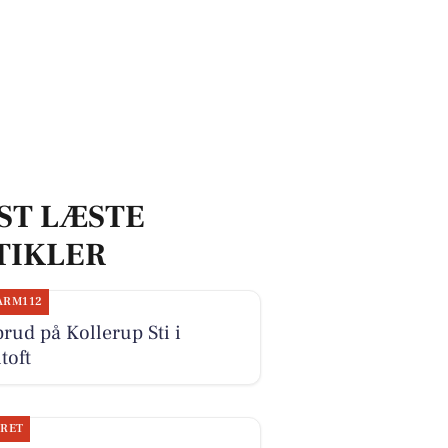
ST LÆSTE
TIKLER
ARM112
rud på Kollerup Sti i
toft
JRET