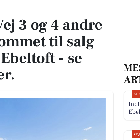
ommet til salg denne uge i Ebeltoft - se boligerne her.
ej 3 og 4 andre
ommet til salg
Ebeltoft - se
ME
er.
AR
AL
Indb
Ebel
VE