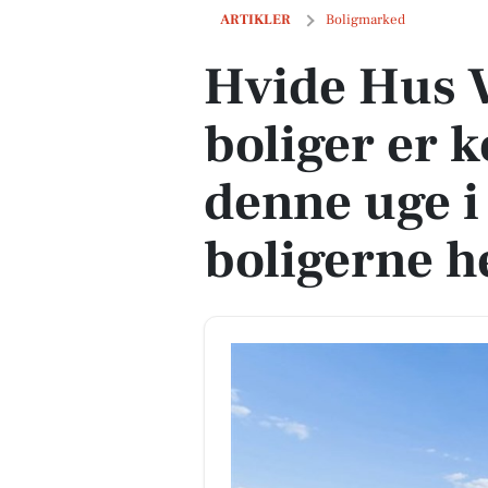
Hvide Hus Vej 3 og 4 andre boliger er k
ARTIKLER
Boligmarked
Hvide Hus V
boliger er k
denne uge i 
boligerne h