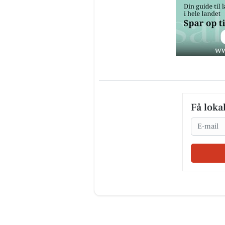
Få loka
Email