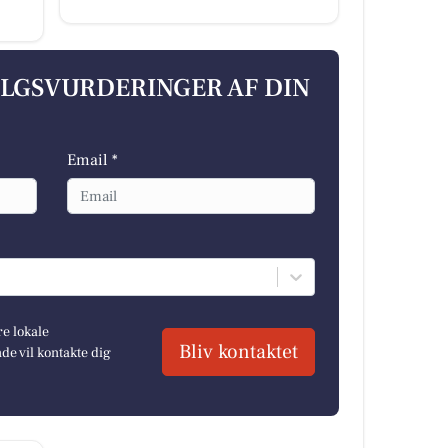
ALGSVURDERINGER AF DIN
Email *
re lokale
Bliv kontaktet
e vil kontakte dig