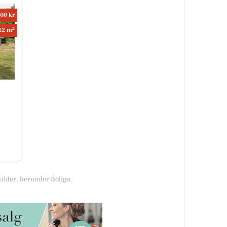
00 kr
2
12 m
kilder, herunder Boliga.