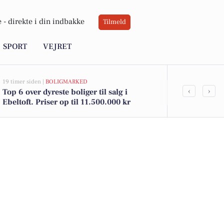
 -
direkte i din indbakke
Tilmeld
SPORT
VEJRET
19 timer siden |
BOLIGMARKED
23 timer siden |
‹
›
Top 6 over dyreste boliger til salg i
Weekend i Ebe
Ebeltoft. Priser op til 11.500.000 kr
bluesmusik 