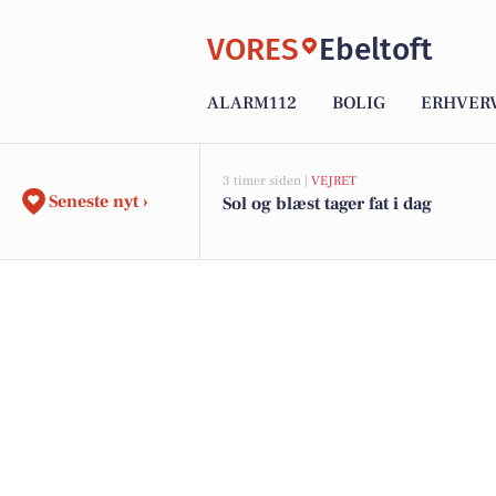
VORES
Ebeltoft
ALARM112
BOLIG
ERHVER
3 timer siden |
VEJRET
Seneste nyt ›
Sol og blæst tager fat i dag