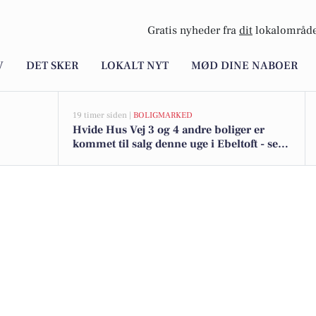
Gratis nyheder fra
dit
lokalområde
V
DET SKER
LOKALT NYT
MØD DINE NABOER
19 timer siden |
BOLIGMARKED
Hvide Hus Vej 3 og 4 andre boliger er
kommet til salg denne uge i Ebeltoft - se
boligerne her.