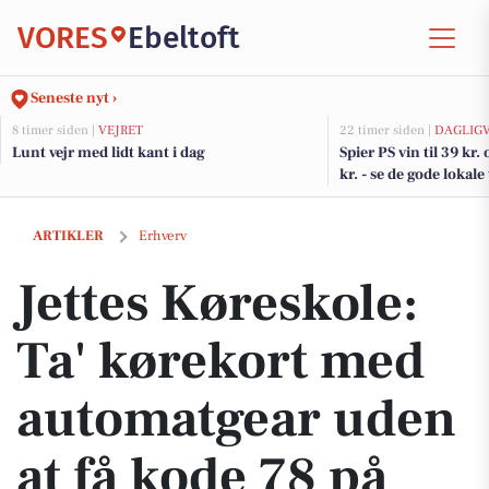
VORES
Ebeltoft
Seneste nyt ›
8 timer siden |
VEJRET
22 timer siden |
DAGLIG
Lunt vejr med lidt kant i dag
Spier PS vin til 39 kr. 
kr. - se de gode lokale
Jettes Køreskole: Ta' kørekort med automatgear uden at få kode 78 på
ARTIKLER
Erhverv
Jettes Køreskole:
Ta' kørekort med
automatgear uden
at få kode 78 på