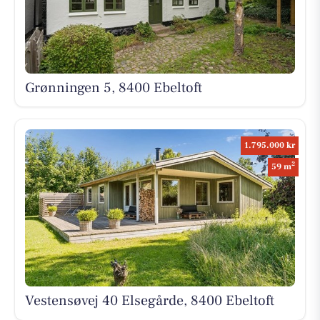
Grønningen 5, 8400 Ebeltoft
1.795.000 kr
2
59 m
Vestensøvej 40 Elsegårde, 8400 Ebeltoft