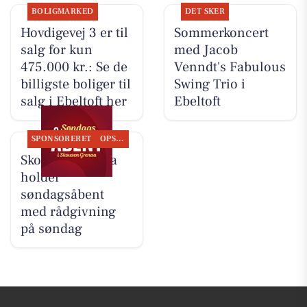
BOLIGMARKED
DET SKER
Hovdigevej 3 er til
Sommerkoncert
salg for kun
med Jacob
475.000 kr.: Se de
Venndt's Fabulous
billigste boliger til
Swing Trio i
salg i Ebeltoft her
Ebeltoft
SPONSORERET
OPSLAGSTAVLEN
Skousen Grenaa
holder
søndagsåbent
med rådgivning
på søndag