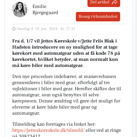
Del artikel
Emilie
Bjergegaard
Besøg virksomheden
Onsdag d. 19. jun. 2024 - kl. 17:31
Fra d. 1/7 vil Jettes Køreskole v/Jette Friis Blak i
Hadsten introducere en ny mulighed for at tage
kørekort med automatgear uden at få kode 78 på
kørekortet, hvilket betyder, at man normalt kun
må køre biler med automatgear.
Den nye procedure indebærer, at manøvrebanen
gennemføres i biler med gear, efterfulgt af tre
vejlektioner i biler med gear. Herefter skiftes der til
automatgear, som også benyttes til selve
køreprøven. Denne ændring vil gøre det muligt for
eleverne at køre både biler med gear og
automatgear.
Tilmelding kan foretages via linket her:
https://jetteskoreskole.dk/tilmeld/
eller ved at ringe
på 30823412.