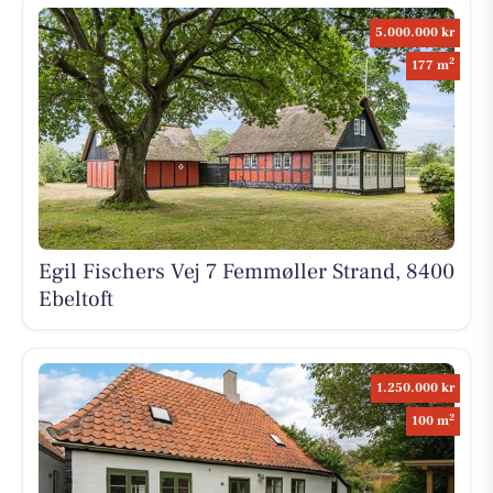
5.000.000 kr
2
177 m
Egil Fischers Vej 7 Femmøller Strand, 8400
Ebeltoft
1.250.000 kr
2
100 m