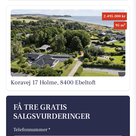
2.495.000 kr
2
95 m
Koravej 17 Holme, 8400 Ebeltoft
FÅ TRE GRATIS
SALGSVURDERINGER
Telefonnummer *