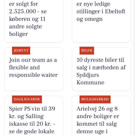
er solgt for
er nye ledige
2.525.000 - se
stillinger i Ebeltoft
køberen og 11
og omegn
andre solgte
boliger
JOBNYT
BILER
Join our team as a
10 dyreste biler til
flexible and
salg i nærheden af
responsible waiter
Syddjurs
Kommune
DAGLIGVARER
BOLIGMARKED
Spier PS vin til 39
Arielvej 26 og 8
kr. og Salling
andre boliger er
iskasse til 20 kr. -
kommet til salg
se de gode lokale
denne uge i