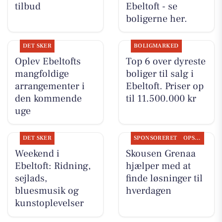
tilbud
Ebeltoft - se
boligerne her.
DET SKER
BOLIGMARKED
Oplev Ebeltofts
Top 6 over dyreste
mangfoldige
boliger til salg i
arrangementer i
Ebeltoft. Priser op
den kommende
til 11.500.000 kr
uge
DET SKER
SPONSORERET
OPSLAGSTAVLEN
Weekend i
Skousen Grenaa
Ebeltoft: Ridning,
hjælper med at
sejlads,
finde løsninger til
bluesmusik og
hverdagen
kunstoplevelser