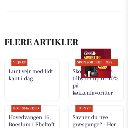
FLERE ARTIKLER
VEJRET
SPONSORERET
OPSLAGSTAVLEN
Lunt vejr med lidt
Skousen Grenaa
kant i dag
tilbyder op til 40%
på
køkkenfavoritter
BOLIGMARKED
JOBNYT
Hovedvangen 16,
Savner du nye
Boeslum i Ebeltoft
græsgange? - Her