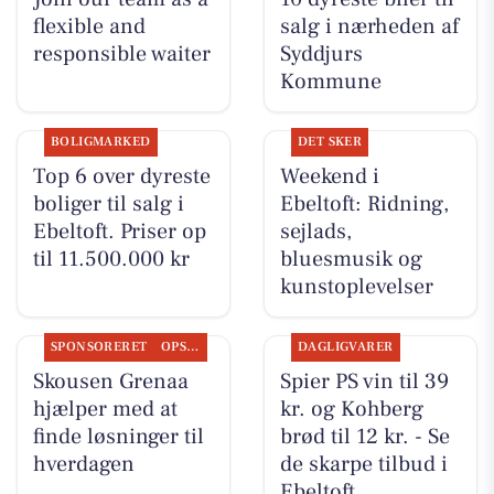
flexible and
salg i nærheden af
responsible waiter
Syddjurs
Kommune
BOLIGMARKED
DET SKER
Top 6 over dyreste
Weekend i
boliger til salg i
Ebeltoft: Ridning,
Ebeltoft. Priser op
sejlads,
til 11.500.000 kr
bluesmusik og
kunstoplevelser
SPONSORERET
OPSLAGSTAVLEN
DAGLIGVARER
Skousen Grenaa
Spier PS vin til 39
hjælper med at
kr. og Kohberg
finde løsninger til
brød til 12 kr. - Se
hverdagen
de skarpe tilbud i
Ebeltoft