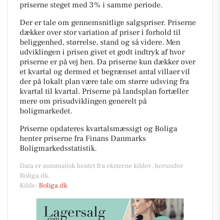
priserne steget med 3% i samme periode.
Der er tale om gennemsnitlige salgspriser. Priserne
dækker over stor variation af priser i forhold til
beliggenhed, størrelse, stand og så videre. Men
udviklingen i prisen givet et godt indtryk af hvor
priserne er på vej hen. Da priserne kun dækker over
et kvartal og dermed et begrænset antal villaer vil
der på lokalt plan være tale om større udsving fra
kvartal til kvartal. Priserne på landsplan fortæller
mere om prisudviklingen generelt på
boligmarkedet.
Priserne opdateres kvartalsmæssigt og Boliga
henter priserne fra Finans Danmarks
Boligmarkedsstatistik.
Data er automatisk hentet fra eksterne kilder, herunder
Boliga.dk.
Kilde:
Boliga.dk