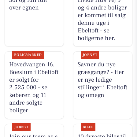
over egnen
og 4 andre boliger
er kommet til salg
denne uge i
Ebeltoft - se
boligerne her.
BOLIGMARKED
JOBNYT
Hovedvangen 16,
Savner du nye
Boeslum i Ebeltoft
græsgange? - Her
er solgt for
er nye ledige
2.525.000 - se
stillinger i Ebeltoft
køberen og 11
og omegn
andre solgte
boliger
JOBNYT
BILER
Join our team as a
10 dyreste biler til