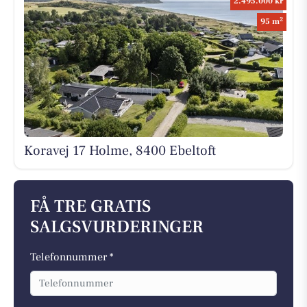
2.495.000 kr
2
95 m
Koravej 17 Holme, 8400 Ebeltoft
FÅ TRE GRATIS
SALGSVURDERINGER
Telefonnummer *