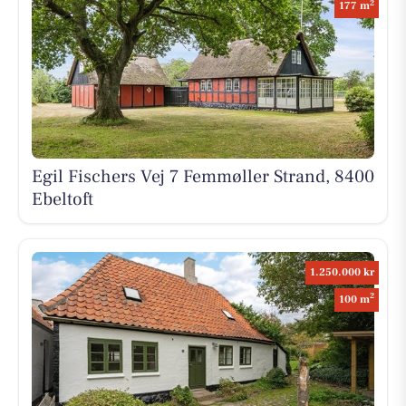
2
177 m
Egil Fischers Vej 7 Femmøller Strand, 8400
Ebeltoft
1.250.000 kr
2
100 m