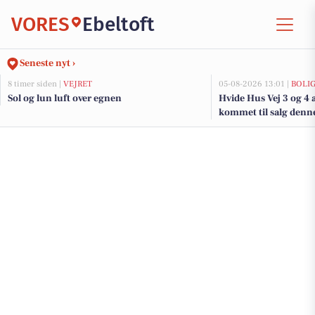
VORES
Ebeltoft
Seneste nyt ›
8 timer siden |
VEJRET
05-08-2026 13:01 |
BOLI
Sol og lun luft over egnen
Hvide Hus Vej 3 og 4 
kommet til salg denne 
boligerne her.