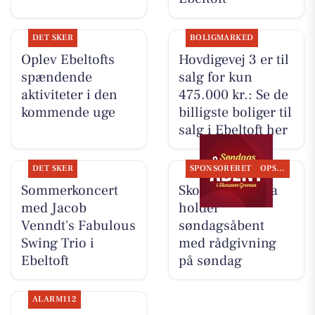
DET SKER
BOLIGMARKED
Oplev Ebeltofts
Hovdigevej 3 er til
spændende
salg for kun
aktiviteter i den
475.000 kr.: Se de
kommende uge
billigste boliger til
salg i Ebeltoft her
DET SKER
SPONSORERET
OPSLAGSTAVLEN
Sommerkoncert
Skousen Grenaa
med Jacob
holder
Venndt's Fabulous
søndagsåbent
Swing Trio i
med rådgivning
Ebeltoft
på søndag
ALARM112