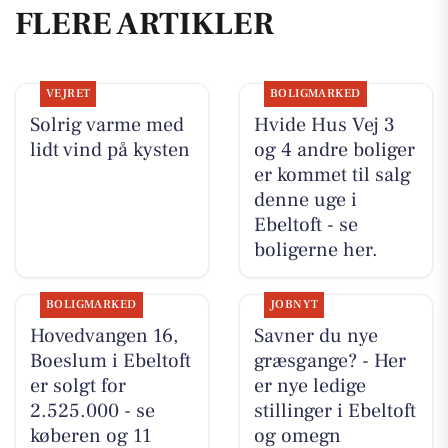
FLERE ARTIKLER
VEJRET
BOLIGMARKED
Solrig varme med
Hvide Hus Vej 3
lidt vind på kysten
og 4 andre boliger
er kommet til salg
denne uge i
Ebeltoft - se
boligerne her.
BOLIGMARKED
JOBNYT
Hovedvangen 16,
Savner du nye
Boeslum i Ebeltoft
græsgange? - Her
er solgt for
er nye ledige
2.525.000 - se
stillinger i Ebeltoft
køberen og 11
og omegn