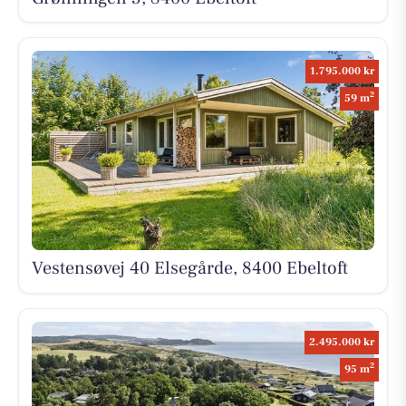
1.795.000 kr
2
59 m
Vestensøvej 40 Elsegårde, 8400 Ebeltoft
2.495.000 kr
2
95 m