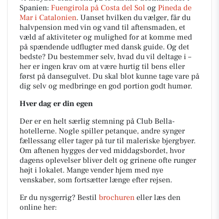
Spanien:
Fuengirola på Costa del Sol
og
Pineda de
Mar i Catalonien
. Uanset hvilken du vælger, får du
halvpension med vin og vand til aftensmaden, et
væld af aktiviteter og mulighed for at komme med
på spændende udflugter med dansk guide. Og det
bedste? Du bestemmer selv, hvad du vil deltage i –
her er ingen krav om at være hurtig til bens eller
først på dansegulvet. Du skal blot kunne tage vare på
dig selv og medbringe en god portion godt humør.
Hver dag er din egen
Der er en helt særlig stemning på Club Bella-
hotellerne. Nogle spiller petanque, andre synger
fællessang eller tager på tur til maleriske bjergbyer.
Om aftenen hygges der ved middagsbordet, hvor
dagens oplevelser bliver delt og grinene ofte runger
højt i lokalet. Mange vender hjem med nye
venskaber, som fortsætter længe efter rejsen.
Er du nysgerrig? Bestil
brochuren
eller læs den
online her: