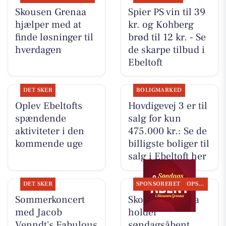
Skousen Grenaa
Spier PS vin til 39
hjælper med at
kr. og Kohberg
finde løsninger til
brød til 12 kr. - Se
hverdagen
de skarpe tilbud i
Ebeltoft
DET SKER
BOLIGMARKED
Oplev Ebeltofts
Hovdigevej 3 er til
spændende
salg for kun
aktiviteter i den
475.000 kr.: Se de
kommende uge
billigste boliger til
salg i Ebeltoft her
DET SKER
SPONSORERET
OPSLAGSTAVLEN
Sommerkoncert
Skousen Grenaa
med Jacob
holder
Venndt's Fabulous
søndagsåbent