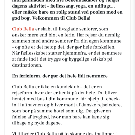
morgenmaden med nye bekendtskaber og vælger
dagens aktivitet – fællessang, yoga, en udflugt…
eller måske bare en rolig stund ved poolen med en
god bog. Velkommen til Club Bella!
Club Bella
er skabt til livsglade seniorer, som
ønsker mere end blot en ferie. Her rejser du nemlig
sammen med andre seniorer fra din egen kommune
– og ofte er det netop det, der gør hele forskellen.
Når fællesskabet starter hjemmefra, er det nemmere
at finde ind i det trygge og hyggelige selskab på
destinationen.
En ferieform, der gør det hele lidt nemmere
Club Bella er ikke en kundeklub – det er en
rejseform, hvor der er tænkt på det hele. Du bliver
hentet med bus i din kommune, får hjælp til check-
in i lufthavnen og bliver mødt af danske rejseledere,
som bor på samme hotel som dig. Det giver en
følelse af tryghed, hvor man bare kan læne sig
tilbage og nyde dagene.
Vi tilbyder Club Bella på to skønne destinationer i