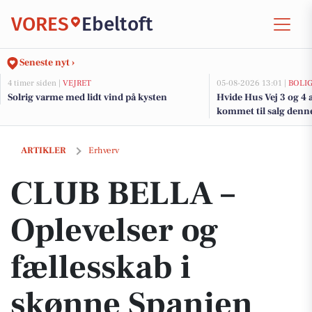
VORES
Ebeltoft
Seneste nyt ›
4 timer siden |
VEJRET
05-08-2026 13:01 |
BOLI
Solrig varme med lidt vind på kysten
Hvide Hus Vej 3 og 4 
kommet til salg denne 
boligerne her.
CLUB BELLA – Oplevelser og fællesskab i skønne Spanien
ARTIKLER
Erhverv
CLUB BELLA –
Oplevelser og
fællesskab i
skønne Spanien