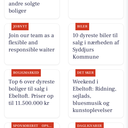
andre solgte
boliger
JOBNYT
BILER
Join our team as a
10 dyreste biler til
flexible and
salg i nærheden af
responsible waiter
Syddjurs
Kommune
BOLIGMARKED
DET SKER
Top 6 over dyreste
Weekend i
boliger til salg i
Ebeltoft: Ridning,
Ebeltoft. Priser op
sejlads,
til 11.500.000 kr
bluesmusik og
kunstoplevelser
SPONSORERET
OPSLAGSTAVLEN
DAGLIGVARER