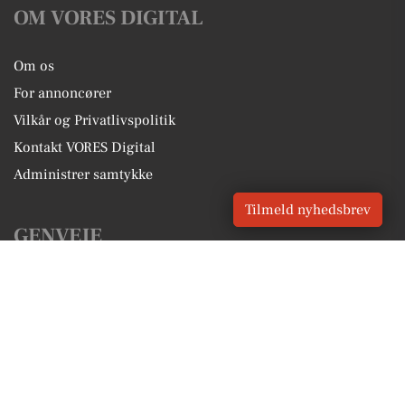
OM VORES DIGITAL
Om os
For annoncører
Vilkår og Privatlivspolitik
Kontakt VORES Digital
Administrer samtykke
Tilmeld nyhedsbrev
GENVEJE
Seneste nyt fra Ebeltoft
Vores lokale erhverv
Kalenderen for Ebeltoft
Fakta om Ebeltoft
Erhvervsartikler