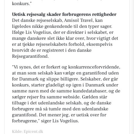
konkurs."
Uetisk rejsesalg skader forbrugerens rettigheder
Det danske rejseselskab, Amisol Travel, kan
ligeledes nikke genkendende til den typer sager.
Ifølge Lis Vogelius, der er direktør i selskabet, er
mange danskere slet ikke klar over, hvor vigtigt det
er at tjekke rejseselskabets forhold, eksempelvis
hvorvidt de er registreret i den danske
Rejsegarantifond.
"Vi synes, det er forkert og konkurrenceforvridende,
at man som selskab kan vælge en garantifond uden
for Danmark og slippe billigere. Selskaber, der går
konkurs, starter gladeligt op igen i Danmark under
samme navn med de samme kundedatabaser, og de
sælger rejser fra samme webside. Gælden står
tilbage i det udenlandske selskab, og de danske
forbrugere må så tumle med den udenlandske
garantifond. Det mener jeg, er uetisk over for
forbrugerne," siger Lis Vogelius.
Kilde: Epicent.dk