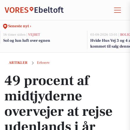
VORES
Ebeltoft
Seneste nyt ›
16 timer siden |
VEJRET
05-08-2026 13:01 |
BOLI
Sol og lun luft over egnen
Hvide Hus Vej 3 og 4 
kommet til salg denne 
boligerne her.
49 procent af midtjyderne overvejer at rejse udenlands i år
ARTIKLER
Erhverv
49 procent af
midtjyderne
overvejer at rejse
udenlands i år