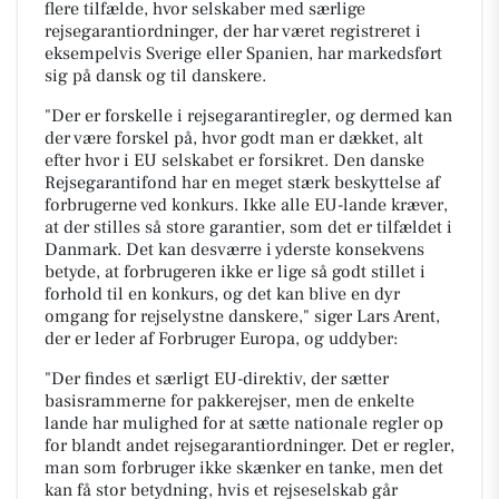
flere tilfælde, hvor selskaber med særlige
rejsegarantiordninger, der har været registreret i
eksempelvis Sverige eller Spanien, har markedsført
sig på dansk og til danskere.
"Der er forskelle i rejsegarantiregler, og dermed kan
der være forskel på, hvor godt man er dækket, alt
efter hvor i EU selskabet er forsikret. Den danske
Rejsegarantifond har en meget stærk beskyttelse af
forbrugerne ved konkurs. Ikke alle EU-lande kræver,
at der stilles så store garantier, som det er tilfældet i
Danmark. Det kan desværre i yderste konsekvens
betyde, at forbrugeren ikke er lige så godt stillet i
forhold til en konkurs, og det kan blive en dyr
omgang for rejselystne danskere," siger Lars Arent,
der er leder af Forbruger Europa, og uddyber:
"Der findes et særligt EU-direktiv, der sætter
basisrammerne for pakkerejser, men de enkelte
lande har mulighed for at sætte nationale regler op
for blandt andet rejsegarantiordninger. Det er regler,
man som forbruger ikke skænker en tanke, men det
kan få stor betydning, hvis et rejseselskab går