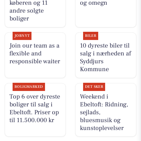
køberen og 11
og omegn
andre solgte
boliger
JOBNYT
BILER
Join our team as a
10 dyreste biler til
flexible and
salg i nærheden af
responsible waiter
Syddjurs
Kommune
BOLIGMARKED
DET SKER
Top 6 over dyreste
Weekend i
boliger til salg i
Ebeltoft: Ridning,
Ebeltoft. Priser op
sejlads,
til 11.500.000 kr
bluesmusik og
kunstoplevelser