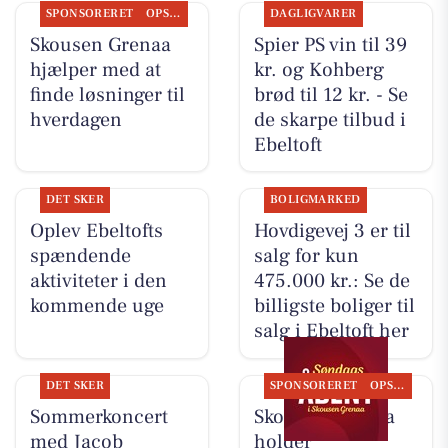
SPONSORERET
OPSLAGSTAVLEN
DAGLIGVARER
Skousen Grenaa
Spier PS vin til 39
hjælper med at
kr. og Kohberg
finde løsninger til
brød til 12 kr. - Se
hverdagen
de skarpe tilbud i
Ebeltoft
DET SKER
BOLIGMARKED
Oplev Ebeltofts
Hovdigevej 3 er til
spændende
salg for kun
aktiviteter i den
475.000 kr.: Se de
kommende uge
billigste boliger til
salg i Ebeltoft her
DET SKER
SPONSORERET
OPSLAGSTAVLEN
Sommerkoncert
Skousen Grenaa
med Jacob
holder