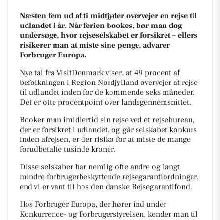
Næsten fem ud af ti midtjyder overvejer en rejse til
udlandet i år. Når ferien bookes, bør man dog
undersøge, hvor rejseselskabet er forsikret – ellers
risikerer man at miste sine penge, advarer
Forbruger Europa.
Nye tal fra VisitDenmark viser, at 49 procent af
befolkningen i Region Nordjylland overvejer at rejse
til udlandet inden for de kommende seks måneder.
Det er otte procentpoint over landsgennemsnittet.
Booker man imidlertid sin rejse ved et rejsebureau,
der er forsikret i udlandet, og går selskabet konkurs
inden afrejsen, er der risiko for at miste de mange
forudbetalte tusinde kroner.
Disse selskaber har nemlig ofte andre og langt
mindre forbrugerbeskyttende rejsegarantiordninger,
end vi er vant til hos den danske Rejsegarantifond.
Hos Forbruger Europa, der hører ind under
Konkurrence- og Forbrugerstyrelsen, kender man til