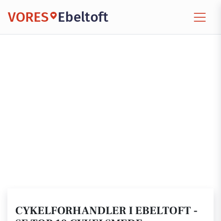
VORES
Ebeltoft
CYKELFORHANDLER I EBELTOFT -